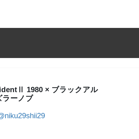
esidentⅡ 1980 × ブラックアル
ズラーノブ
@niku29shii29