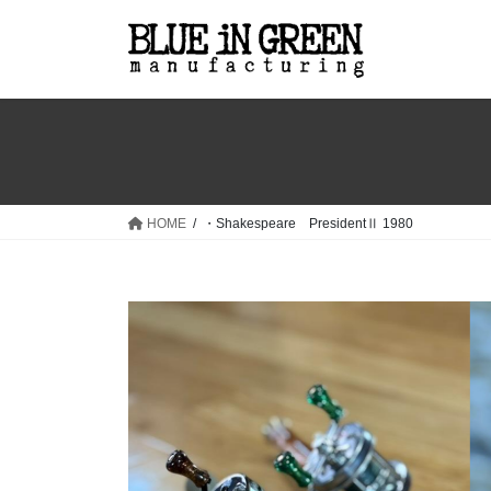
コ
ナ
ン
ビ
テ
ゲ
ン
ー
ツ
シ
へ
ョ
ス
ン
キ
に
ッ
移
HOME
・Shakespeare PresidentⅡ 1980
プ
動