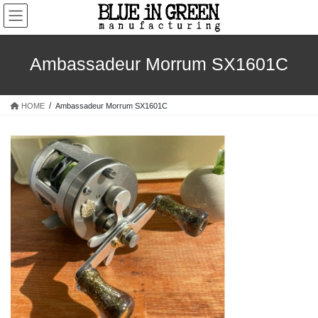
コ
ナ
ン
ビ
テ
ゲ
ン
ー
Ambassadeur Morrum SX1601C
ツ
シ
へ
ョ
ス
ン
HOME
Ambassadeur Morrum SX1601C
キ
に
ッ
移
プ
動