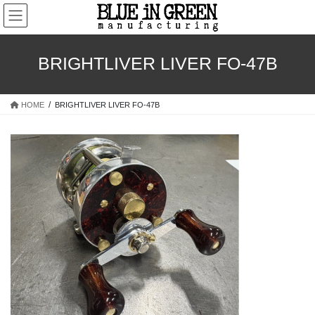
コ
ナ
ン
ビ
テ
ゲ
ン
ー
BRIGHTLIVER LIVER FO-47B
ツ
シ
へ
ョ
ス
ン
HOME
BRIGHTLIVER LIVER FO-47B
キ
に
ッ
移
プ
動