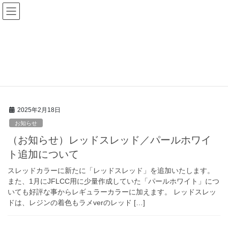
コ
ナ
ン
ビ
テ
ゲ
ン
ー
2025年2月
ツ
シ
へ
ョ
ス
ン
HOME
2025年2月
キ
に
ッ
移
プ
動
2025年2月18日
お知らせ
（お知らせ）レッドスレッド／パールホワイ
ト追加について
スレッドカラーに新たに「レッドスレッド」を追加いたします。
また、1月にJFLCC用に少量作成していた「パールホワイト」につ
いても好評な事からレギュラーカラーに加えます。 レッドスレッ
ドは、レジンの着色もラメverのレッド […]