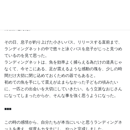
ってしまっていた。
去年の夏、普段はゲームばかりの息子と初めての釣り。何とか魚
を手にさせてあげたいという思いで古いランディングネットを車
に積み込んだ。
その日、息子が釣り上げた小さいバス。リリースする直前まで、
ランディングネットの中で悠々と泳ぐバスを息子がじっと見つめ
ているのを見て思った。
ランディングネットは、魚を効率よく捕らえる為だけの道具じゃ
なくて、今そこにある、足が震えるような感動の塊を、少しの時
間だけ大切に閉じ込めておくための器でもあると。
初めての魚を手にして震えが止まらなかった子どもの頃みたい
に、一匹との出会いを大切にしていきたい。もう立派なおじさん
になってしまったからか、そんな事を強く思うようになった。
■■■
この時の感情から、自分たちが本当にいいと思うランディングネ
ットを考え、何度もカタチにし、やっと完成しました。